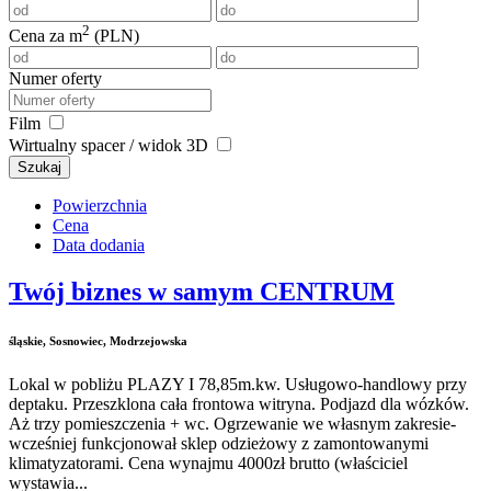
2
Cena za m
(PLN)
Numer oferty
Film
Wirtualny spacer / widok 3D
Szukaj
Powierzchnia
Cena
Data dodania
Twój biznes w samym CENTRUM
śląskie, Sosnowiec, Modrzejowska
Lokal w pobliżu PLAZY I 78,85m.kw. Usługowo-handlowy przy
deptaku. Przeszklona cała frontowa witryna. Podjazd dla wózków.
Aż trzy pomieszczenia + wc. Ogrzewanie we własnym zakresie-
wcześniej funkcjonował sklep odzieżowy z zamontowanymi
klimatyzatorami. Cena wynajmu 4000zł brutto (właściciel
wystawia...