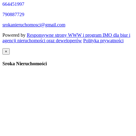
664451997
790887729
srokanieruchomosci@gmail.com
Powered by
Responsywne strony WWW i program IMO dla biur i
agencji nieruchomości oraz deweloperów
Polityka prywatności
×
Sroka Nieruchomości