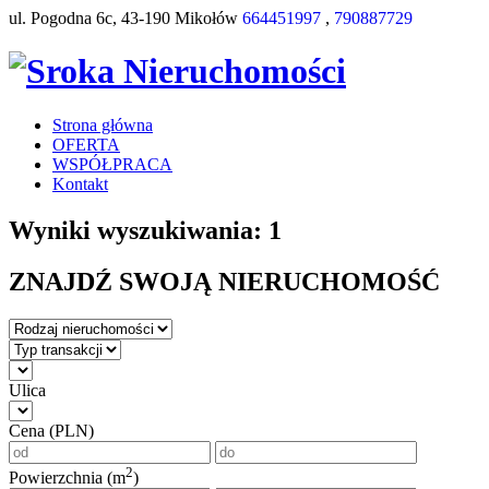
ul. Pogodna 6c, 43-190 Mikołów
664451997
,
790887729
Strona główna
OFERTA
WSPÓŁPRACA
Kontakt
Wyniki wyszukiwania: 1
ZNAJDŹ SWOJĄ NIERUCHOMOŚĆ
Ulica
Cena (PLN)
2
Powierzchnia (m
)